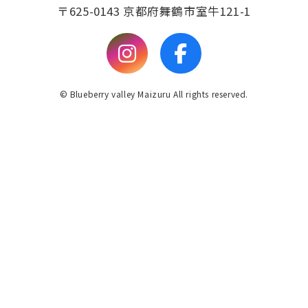
〒625-0143 京都府舞鶴市室牛121-1
© Blueberry valley Maizuru All rights reserved.