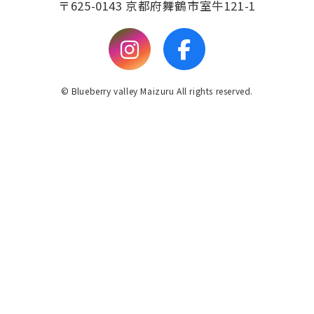
〒625-0143 京都府舞鶴市室牛121-1
© Blueberry valley Maizuru All rights reserved.