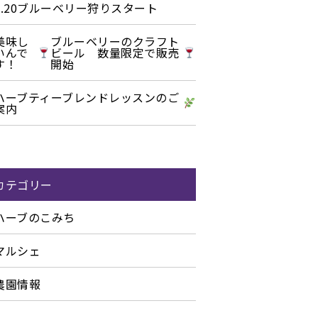
6.20ブルーベリー狩りスタート
美味し
ブルーベリーのクラフト
いんで
ビール 数量限定で販売
す！
開始
ハーブティーブレンドレッスンのご
案内
カテゴリー
ハーブのこみち
マルシェ
農園情報