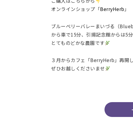
ご購入はこちらから
オンラインショップ「
BerryHerb
」
ブルーベリーバレーまいづる（Blueberr
から車で15分、引揚記念館からは5
とてものどかな農園です
３月からカフェ「BerryHerb」再開
ぜひお越しくださいませ