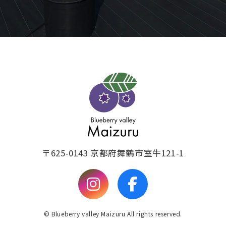
〒625-0143 京都府舞鶴市室牛121-1
© Blueberry valley Maizuru All rights reserved.