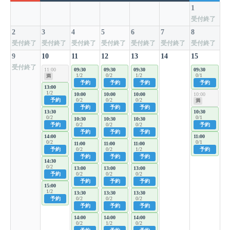
1
受付終了
2
3
4
5
6
7
8
受付終了
受付終了
受付終了
受付終了
受付終了
受付終了
受付終了
9
10
11
12
13
14
15
受付終了
11:00
09:30
09:30
09:30
09:30
1/2
0/2
1/2
0/1
満
予約
予約
予約
予約
13:00
1/2
10:00
10:00
10:00
10:00
予約
0/2
0/2
0/2
満
予約
予約
予約
13:30
10:30
0/2
0/1
10:30
10:30
10:30
予約
0/2
0/2
0/2
予約
予約
予約
予約
14:00
11:00
0/2
0/1
11:00
11:00
11:00
予約
0/2
0/2
1/2
予約
予約
予約
予約
14:30
0/2
13:00
13:00
13:00
予約
0/2
0/2
0/2
予約
予約
予約
15:00
1/2
13:30
13:30
13:30
予約
0/2
0/2
0/2
予約
予約
予約
14:00
14:00
14:00
0/2
1/2
0/2