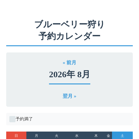
ブルーベリー狩り
予約カレンダー
« 前月
2026年 8月
翌月 »
予約満了
日
月
火
水
木
金
土