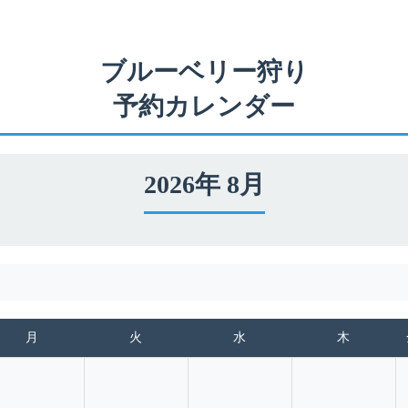
ブルーベリー狩り
予約カレンダー
2026年 8月
月
火
水
木