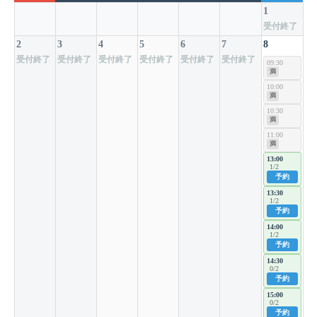
1
受付終了
2
3
4
5
6
7
8
受付終了
受付終了
受付終了
受付終了
受付終了
受付終了
09:30
満
10:00
満
10:30
満
11:00
満
13:00
1/2
予約
13:30
1/2
予約
14:00
1/2
予約
14:30
0/2
予約
15:00
0/2
予約